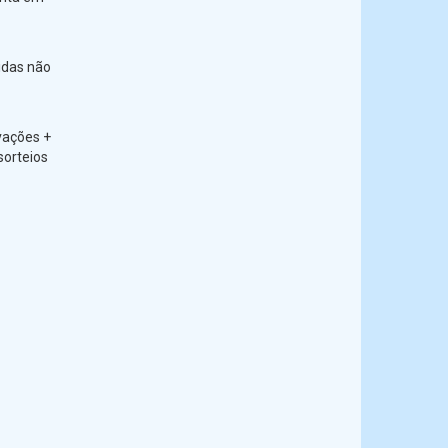
idas não
vações +
sorteios