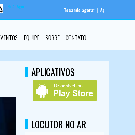
No Ar Agora:
Tocando agora:
|
Apresentador:
AutoDJ |
Prog
EVENTOS
EQUIPE
SOBRE
CONTATO
APLICATIVOS
LOCUTOR NO AR