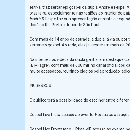
estival traz sertanejo gospel da dupla André e Felipe.
brasileira, especialmente nas regiões do interior do pa
André & Felipe faz sua apresentação durante a segunda
José do Rio Preto, interior de São Paulo.
Com mais de 14 anos de estrada, a dupla já viajou por
sertanejo gospel. Ao todo, eles já venderam mais de 2
Na internet, os vídeos da dupla ganharam destaque co
“É Milagre”, com mais de 600 mil, no canal oficial dos
muito acessados, reunindo elogios pela produção, ediç
INGRESSOS
O público terá a possibilidade de escolher entre difer
Gospel Live Pista acesso ao evento + todas as ativaçõe
Gospel Live Frontstage – Pista VIP acesso ao evento p