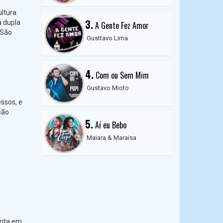
ultura
3.
a dupla
A Gente Fez Amor
 São
Gusttavo Lima
4.
Com ou Sem Mim
Gustavo Mioto
ssos, e
são
5.
Aí eu Bebo
Maiara & Maraisa
rita em