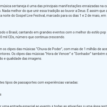
 A música sertaneja é uma das principais manifestações enraizadas na c
ís. Nada melhor do que unir essa tradição ao louvor a Deus. É assim que 
 noite do Gospel Live Festival, marcado para os dias 1 e 2 de maio, em
 todo o Brasil, cantando em grandes eventos com o melhor do estilo pop
00 mil CDs, número que continua crescendo.
m os clipes das músicas “Chuva de Poder”, com mais de 1 milhão de ace
 cantores. Os clipes das músicas “Hora de Vencer” e “Sonhador” também 
ão e qualidade das imagens.
entes tipos de passaportes com experiências variadas:
s
or uma entrada especial ao evento + todas as ativações + uma área rest